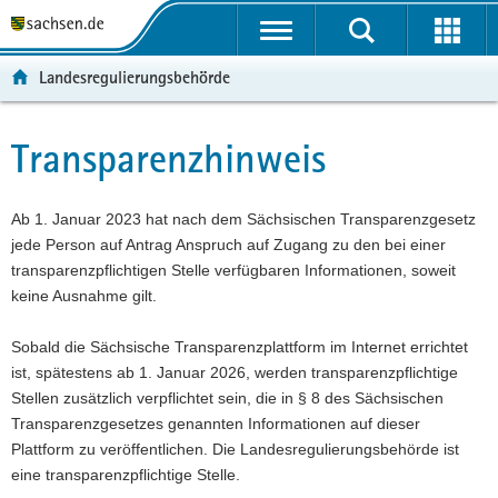
P
P
H
F
o
o
a
o
r
r
u
o
Landesregulierungsbehörde
t
t
p
t
a
a
t
e
l
l
i
r
Transparenzhinweis
Hauptinhalt
ü
n
n
-
b
a
h
B
e
v
a
e
Ab 1. Januar 2023 hat nach dem Sächsischen Transparenzgesetz
r
i
l
r
jede Person auf Antrag Anspruch auf Zugang zu den bei einer
g
g
t
e
transparenzpflichtigen Stelle verfügbaren Informationen, soweit
r
a
i
keine Ausnahme gilt.
e
t
c
i
i
h
Sobald die Sächsische Transparenzplattform im Internet errichtet
f
o
ist, spätestens ab 1. Januar 2026, werden transparenzpflichtige
e
n
Stellen zusätzlich verpflichtet sein, die in § 8 des Sächsischen
n
Transparenzgesetzes genannten Informationen auf dieser
d
Plattform zu veröffentlichen. Die Landesregulierungsbehörde ist
e
eine transparenzpflichtige Stelle.
N